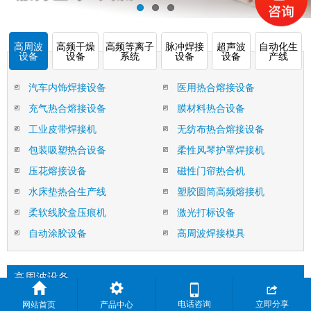
高周波
高频干燥
高频等离子
脉冲焊接
超声波
自动化生
设备
设备
系统
设备
设备
产线
汽车内饰焊接设备
医用热合熔接设备
充气热合熔接设备
膜材料热合设备
工业皮带焊接机
无纺布热合熔接设备
包装吸塑热合设备
柔性风琴护罩焊接机
压花熔接设备
磁性门帘热合机
水床垫热合生产线
塑胶圆筒高频熔接机
柔软线胶盒压痕机
激光打标设备
自动涂胶设备
高周波焊接模具
高周波设备


电话咨询
立即分享
网站首页
产品中心
激光打标设备