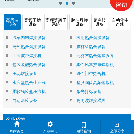
高周波
高频干燥
高频等离子
脉冲焊接
超声波
自动化生
设备
设备
系统
设备
设备
产线
汽车内饰焊接设备
医用热合熔接设备
充气热合熔接设备
膜材料热合设备
工业皮带焊接机
无纺布热合熔接设备
包装吸塑热合设备
柔性风琴护罩焊接机
压花熔接设备
磁性门帘热合机
水床垫热合生产线
塑胶圆筒高频熔接机
柔软线胶盒压痕机
激光打标设备
自动涂胶设备
高周波焊接模具
企业环境


电话咨询
立即分享
网站首页
产品中心