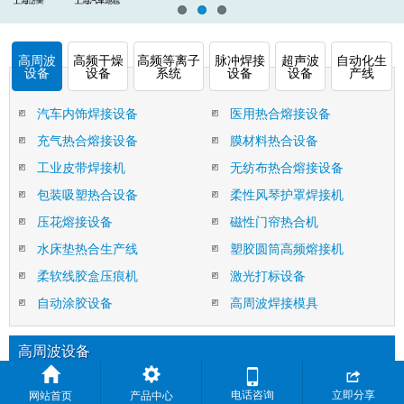
高周波
高频干燥
高频等离子
脉冲焊接
超声波
自动化生
设备
设备
系统
设备
设备
产线
汽车内饰焊接设备
医用热合熔接设备
充气热合熔接设备
膜材料热合设备
工业皮带焊接机
无纺布热合熔接设备
包装吸塑热合设备
柔性风琴护罩焊接机
压花熔接设备
磁性门帘热合机
水床垫热合生产线
塑胶圆筒高频熔接机
柔软线胶盒压痕机
激光打标设备
自动涂胶设备
高周波焊接模具
高周波设备


宠物垫高频压花模具
电话咨询
立即分享
网站首页
产品中心