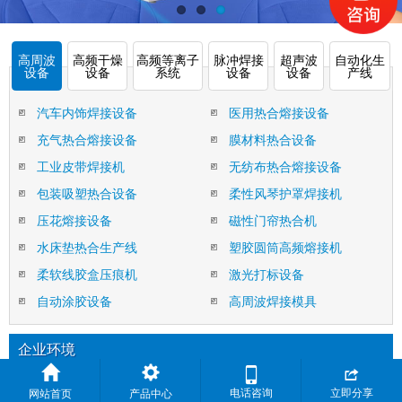
高周波
高频干燥
高频等离子
脉冲焊接
超声波
自动化生
设备
设备
系统
设备
设备
产线
汽车内饰焊接设备
医用热合熔接设备
充气热合熔接设备
膜材料热合设备
工业皮带焊接机
无纺布热合熔接设备
包装吸塑热合设备
柔性风琴护罩焊接机
压花熔接设备
磁性门帘热合机
水床垫热合生产线
塑胶圆筒高频熔接机
柔软线胶盒压痕机
激光打标设备
自动涂胶设备
高周波焊接模具
企业环境


企业大门
电话咨询
立即分享
网站首页
产品中心